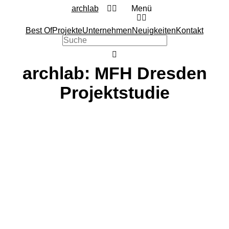
archlab
Menü
Best Of
Projekte
Unternehmen
Neuigkeiten
Kontakt
archlab: MFH Dresden
Projektstudie