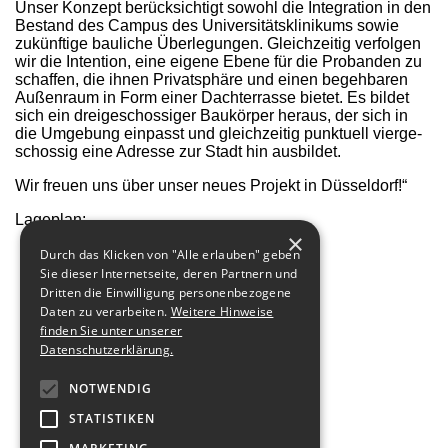
Unser Konzept berücksichtigt sowohl die Integration in den
Bestand des Campus des Universitätsklinikums sowie
zukünftige bauliche Überlegungen. Gleichzeitig verfolgen
wir die Intention, eine eigene Ebene für die Probanden zu
schaffen, die ihnen Privatsphäre und einen begehbaren
Außenraum in Form einer Dachterrasse bietet. Es bildet
sich ein dreigeschossiger Baukörper heraus, der sich in
die Umgebung einpasst und gleichzeitig punktuell vierge­
schossig eine Adresse zur Stadt hin ausbildet.
Wir freuen uns über unser neues Projekt in Düsseldorf!“
Lageplan:
×
Durch das Klicken von "Alle erlauben" geben
Sie dieser Internetseite, deren Partnern und
Dritten die Einwilligung personenbezogene
Daten zu verarbeiten.
Weitere Hinweise
finden Sie unter unserer
Datenschutzerklärung.
NOTWENDIG
STATISTIKEN