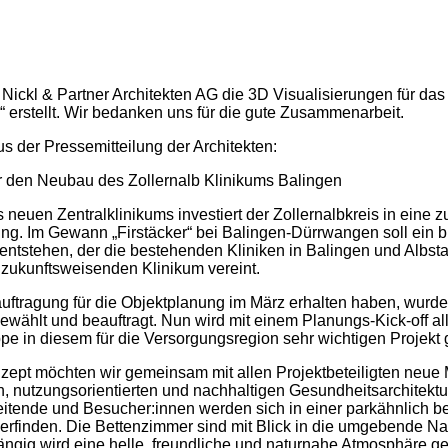
e Nickl & Partner Architekten AG die 3D Visualisierungen für das 
“ erstellt. Wir bedanken uns für die gute Zusammenarbeit.
s der Pressemitteilung der Architekten:
ür den Neubau des Zollernalb Klinikums Balingen
 neuen Zentralklinikums investiert der Zollernalbkreis in eine z
g. Im Gewann „Firstäcker“ bei Balingen-Dürrwangen soll ein bre
tstehen, der die bestehenden Kliniken in Balingen und Albsta
 zukunftsweisenden Klinikum vereint.
ftragung für die Objektplanung im März erhalten haben, wurden
ählt und beauftragt. Nun wird mit einem Planungs-Kick-off alle
ppe in diesem für die Versorgungsregion sehr wichtigen Projek
ept möchten wir gemeinsam mit allen Projektbeteiligten neue
 nutzungsorientierten und nachhaltigen Gesundheitsarchitektur
beitende und Besucher:innen werden sich in einer parkähnlich b
derfinden. Die Bettenzimmer sind mit Blick in die umgebende Na
ängig wird eine helle, freundliche und naturnahe Atmosphäre ge