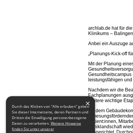
archlab.de hat für di
Klinikums – Balingen
Anbei ein Auszuge au
„Planungs-Kick-off f
Mit der Planung eines
Gesundheitsversorgun
Gesundheitscampus en
leistungsfähigen und
Nachdem wir die Beau
Fachplanungen ausgew
weitere wichtige Eta
×
Durch das Klicken von "Alle erlauben" geben
Mit dem Gebäudekonz
Sie dieser Internetseite, deren Partnern und
genesungsfördernden,
Dritten die Einwilligung personenbezogene
Patient:innen, Mitar
Daten zu verarbeiten.
Weitere Hinweise
Kliniklandschaft wie
finden Sie unter unserer
ausgerichtet. Durchg