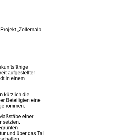
Projekt „Zollernalb
ukunftsfähige
it aufgestellter
dt in einem
 kürzlich die
r Beteiligten eine
t genommen.
 Maßstäbe einer
 setzten.
egrünten
tur und über das Tal
schaffen.