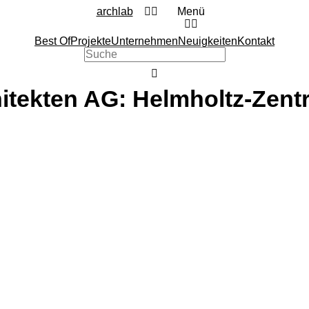
archlab
Menü
Best Of
Projekte
Unternehmen
Neuigkeiten
Kontakt
hitekten AG: Helmholtz-Zent