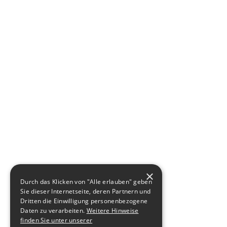
×
Durch das Klicken von "Alle erlauben" geben
Sie dieser Internetseite, deren Partnern und
Dritten die Einwilligung personenbezogene
Daten zu verarbeiten.
Weitere Hinweise
finden Sie unter unserer