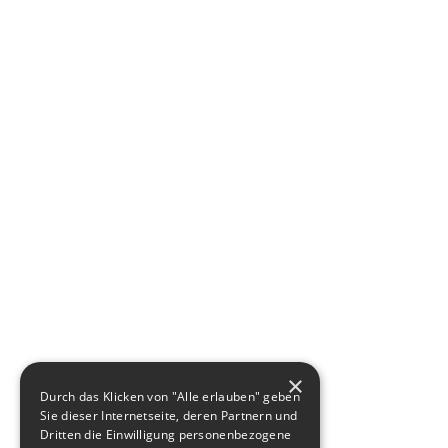
×
Durch das Klicken von "Alle erlauben" geben
Sie dieser Internetseite, deren Partnern und
Dritten die Einwilligung personenbezogene