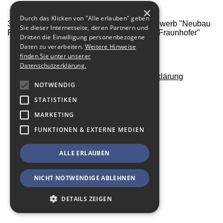
×
Durch das Klicken von "Alle erlauben" geben
3D Architekturvisualisierung für den Wettbewerb "Neubau
Sie dieser Internetseite, deren Partnern und
Forschungsgebäude Jena Feinmechanik / Fraunhofer"
Dritten die Einwilligung personenbezogene
Daten zu verarbeiten.
Weitere Hinweise
zurück zur Übersicht
finden Sie unter unserer
Datenschutzerklärung.
Kontakt
Impressum
Datenschutzerklärung
NOTWENDIG
STATISTIKEN
MARKETING
FUNKTIONEN & EXTERNE MEDIEN
ALLE ERLAUBEN
NICHT NOTWENDIGE ABLEHNEN
DETAILS ZEIGEN