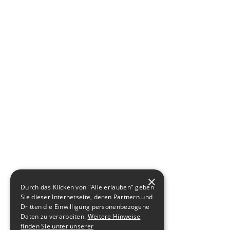
×
Durch das Klicken von "Alle erlauben" geben
Sie dieser Internetseite, deren Partnern und
Dritten die Einwilligung personenbezogene
Daten zu verarbeiten.
Weitere Hinweise
finden Sie unter unserer