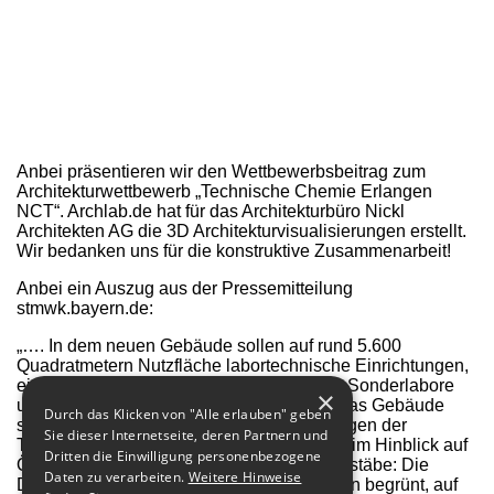
Anbei präsentieren wir den Wettbewerbsbeitrag zum
Architekturwettbewerb „Technische Chemie Erlangen
NCT“. Archlab.de hat für das Architekturbüro Nickl
Architekten AG die 3D Architekturvisualisierungen erstellt.
Wir bedanken uns für die konstruktive Zusammenarbeit!
Anbei ein Auszug aus der Pressemitteilung
stmwk.bayern.de:
„…. In dem neuen Gebäude sollen auf rund 5.600
Quadratmetern Nutzfläche labortechnische Einrichtungen,
ein spezielles Hochdrucklabor, zahlreiche Sonderlabore
×
und Werkstätten sowie Büros entstehen. Das Gebäude
Durch das Klicken von "Alle erlauben" geben
spiegelt damit die spezifischen Anforderungen der
Sie dieser Internetseite, deren Partnern und
Technischen Chemie wider und setzt auch im Hinblick auf
Dritten die Einwilligung personenbezogene
Ökologie und Nachhaltigkeit bauliche Maßstäbe: Die
Daten zu verarbeiten.
Weitere Hinweise
Dächer und Teile der Außenfassade werden begrünt, auf