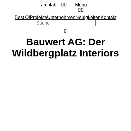
archlab
Menü
Best Of
Projekte
Unternehmen
Neuigkeiten
Kontakt
Bauwert AG: Der
Wildbergplatz Interiors