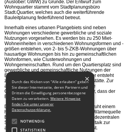
(Auslober: GWW) zu Grunde. Der Entwurf zum
Wohnquartier stammt vom Stadtplanungsbüro
Stadt.Quartier, welches auch die weiterführende
Bauleitplanung federführend betreut.
Innerhalb eines urbanen Plangebiets sind neben
Wohnungen verschiedene gewerbliche und soziale
Nutzungen vorgesehen. Es werden bis zu 250 Miet-
Wohneinheiten in verschiedenen Wohnungsformen und -
größen entstehen, von 2- bis 5-ZKB-Wohnungen über
hausartige Wohnungen bis hin zu gemeinschaftlichen
Wohnformen, wie Clusterwohnungen und
Wohngemeinschaften. Rund um den Quartiersplatz sind
gewerbliche und gemeinschaftliche Nutzungen der
Erdgeschosszonen vorgesehen. Im Quartier entsteht
×
zudem auch eine mehrzügige Kindertagesstätte. Zur
Durch das Klicken von "Alle erlauben" geben
angrenzenden Bahnseite sorgt die bauliche
Sie dieser Internetseite, deren Partnern und
Geschlossenheit der Gebäudestruktur dafür, dass der
Dritten die Einwilligung personenbezogene
Bahnlärm außen vor bleibt.
Daten zu verarbeiten.
Weitere Hinweise
finden Sie unter unserer
Das Energiekonzept zum Wohnquartier beruht einem
Datenschutzerklärung.
hochdämmenden Gebäudehüllen und der Wärmequelle
Erdwärme, welche als kalte Nahwärme mit dezentralen
NOTWENDIG
Sole-/Wasser-Wärmepumpen und Photovoltaik zur
anteiligen Eigenstromversorgung geplant ist.
STATISTIKEN